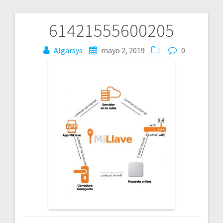
61421555600205
Navegación
Algarsys
mayo 2, 2019
0
de
entradas