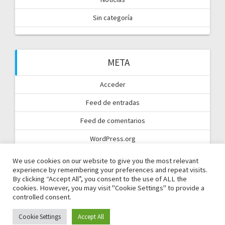
Sin categoría
META
Acceder
Feed de entradas
Feed de comentarios
WordPress.org
We use cookies on our website to give you the most relevant
experience by remembering your preferences and repeat visits.
By clicking “Accept All”, you consent to the use of ALL the
cookies. However, you may visit "Cookie Settings" to provide a
controlled consent.
© 2026 TuLlaveOnlie | Smart Lock.
983 049 171
- Desarrollado
Cookie Settings
Accept All