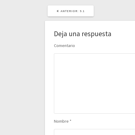
POST
ANTERIOR:
5.1
ANTERIOR:
Deja una respuesta
Comentario
Nombre
*