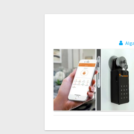
Navegación
de
Alg
entradas