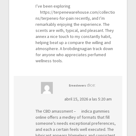
I’ve been exploring
https://terpenewarehouse.com/collectio
ns/terpenes-for-pain
recently, and I’m
remarkably enjoying the experience. The
scents are with, typical, and pleasant. They
annex a nice touch to my constantly habit,
helping beat up a compare the willing and
atmosphere. A brobdingnagian track down
for anyone who appreciates perfumed
wellness tools.
dice:
Ernestevers
abril 15, 2026 a las 5:20 am
The CBD amassment –
indica gummies
online
offers a medley of formats that fill
someone’s needs exceptional preferences,
and each a certain feels well executed. The
lubricant appears blameless and consistent,