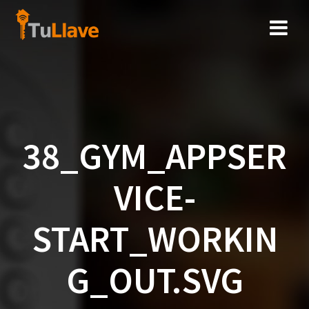
Saltar
al
contenido
38_GYM_APPSER
VICE-
START_WORKIN
G_OUT.SVG