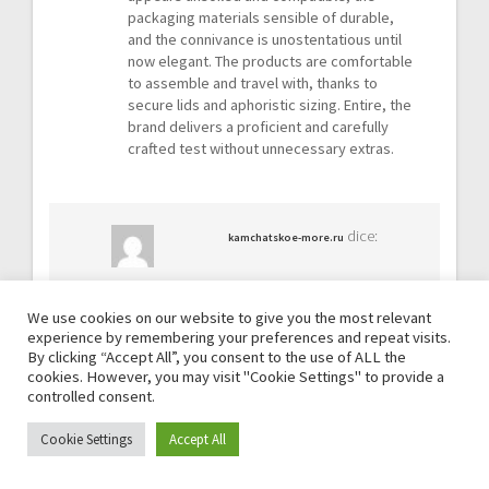
packaging materials sensible of durable,
and the connivance is unostentatious until
now elegant. The products are comfortable
to assemble and travel with, thanks to
secure lids and aphoristic sizing. Entire, the
brand delivers a proficient and carefully
crafted test without unnecessary extras.
dice:
kamchatskoe-more.ru
abril 18, 2026 a las 3:05 am
We use cookies on our website to give you the most relevant
Подлинная дикая красная икорка
experience by remembering your preferences and repeat visits.
славится богатым вкусовым букетом.
By clicking “Accept All”, you consent to the use of ALL the
Осетровая камчатского происхождения
cookies. However, you may visit "Cookie Settings" to provide a
деликатес является настоящим
controlled consent.
шедевром.
Данные типа икорного сырья
Cookie Settings
Accept All
Estoy conectado, necesias presupuesto?
добываются в чистых акваториях этого
региона.