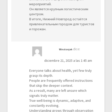
мероприятий.
Он является крупным логистическим
центром.
В итоге, Нижний Новгород остаётся
привлекательным городом для туристов
и горожан.
dice:
Winstonjek
diciembre 21, 2025 a las 1:45 am
Everyone talks about health, yet few truly
grasp its depth.
People are frequently offered instructions
that skip the deeper context.
As a result, many are left unsure which
signals truly matter.
True well-being is dynamic, adaptive, and
constantly evolving.
Understanding grows through observation