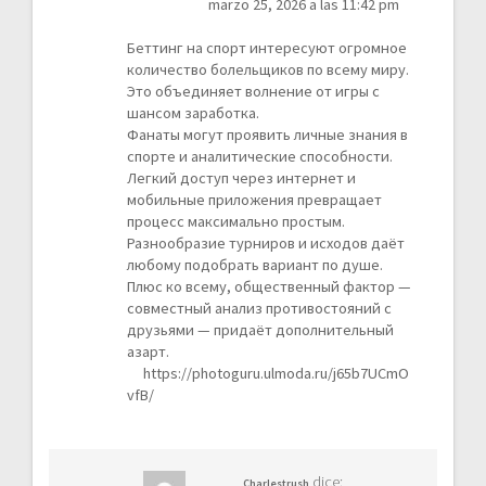
marzo 25, 2026 a las 11:42 pm
Беттинг на спорт интересуют огромное
количество болельщиков по всему миру.
Это объединяет волнение от игры с
шансом заработка.
Фанаты могут проявить личные знания в
спорте и аналитические способности.
Легкий доступ через интернет и
мобильные приложения превращает
процесс максимально простым.
Разнообразие турниров и исходов даёт
любому подобрать вариант по душе.
Плюс ко всему, общественный фактор —
совместный анализ противостояний с
друзьями — придаёт дополнительный
азарт.
https://photoguru.ulmoda.ru/j65b7UCmO
vfB/
dice:
Charlestrush