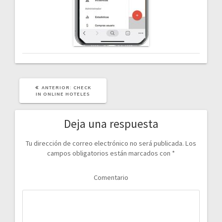
POST
ANTERIOR:
CHECK
ANTERIOR:
IN ONLINE HOTELES
Deja una respuesta
Tu dirección de correo electrónico no será publicada.
Los
campos obligatorios están marcados con
*
Comentario